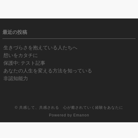
最近の投稿
生きづらさを抱えている人たちへ
想いをカタチに
保護中: テスト記事
あなたの人生を変える方法を知っている
非認知能力
©
共感して、共感される 心が癒されていく経験をあなたに
Powered by
Emanon