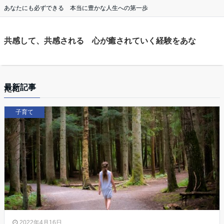
あなたにも必ずできる 本当に豊かな人生への第一歩
共感して、共感される 心が癒されていく経験をあな
最新記事
たに
子育て
2022年4月16日